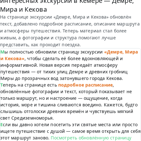
интересных экскурсий в Кемере — Демре,
Мира и Кекова
На странице экскурсии «Демре, Мира и Кекова» обновлён
текст, добавлено подробное расписание, описание маршрута
и атмосферы путешествия. Теперь материал стал более
живым, а фотографии и структура помогают лучше
представить, как проходит поездка.
Мы полностью обновили страницу экскурсии
«Демре, Мира
и Кекова»
, чтобы сделать её более вдохновляющей и
информативной. Новая версия передаёт атмосферу
путешествия — от тихих улиц Демре и древних гробниц
Миры до прозрачных вод затонувшего города Кекова.
Теперь на странице есть
подробное расписание
,
обновлённые фотографии и текст, который показывает не
только маршрут, но и настроение — ощущение, когда
история, море и тишина сливаются воедино. Кажется, будто
слышишь отголоски древних времён и чувствуешь мягкий
свет Средиземноморья.
Если вы давно хотели посетить эти святые места или просто
ищете путешествие с душой — самое время открыть для себя
этот маршрут заново.
Посмотреть обновлённую страницу