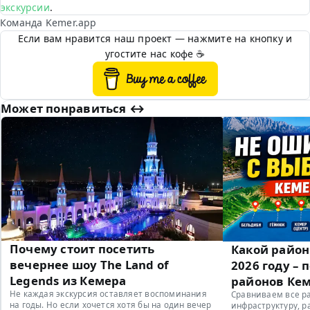
экскурсии
.
Команда Kemer.app
Если вам нравится наш проект — нажмите на кнопку и
угостите нас кофе ☕
Может понравиться ↔︎
Почему стоит посетить
Какой район
вечернее шоу The Land of
2026 году – 
Legends из Кемера
районов Ке
Не каждая экскурсия оставляет воспоминания
Сравниваем все р
на годы. Но если хочется хотя бы на один вечер
инфраструктуру, р