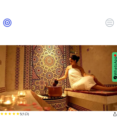
WhatsA
5
(1
)