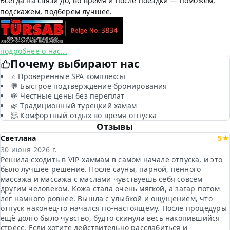
Всегда на связи до, во время и после поездки — поможем,
подскажем, подберём лучшее.
подробнее о нас...
Почему выбирают нас
⭐ Проверенные SPA комплексы
💬 Быстрое подтверждение бронирования
💸 Честные цены без переплат
🌿 Традиционный турецкий хамам
🧖 Комфортный отдых во время отпуска
Отзывы
Светлана
5★
30 июня 2026 г.
Решила сходить в VIP-хаммам в самом начале отпуска, и это
было лучшее решение. После сауны, парной, пенного
массажа и массажа с маслами чувствуешь себя совсем
другим человеком. Кожа стала очень мягкой, а загар потом
лёг намного ровнее. Вышла с улыбкой и ощущением, что
отпуск наконец-то начался по-настоящему. После процедуры
ещё долго было чувство, будто скинула весь накопившийся
стресс. Если хотите действительно расслабиться и