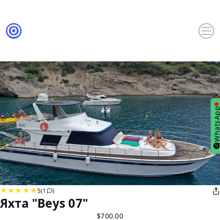
WhatsA
5
(1
)
Яхта "Beys 07"
$700.00