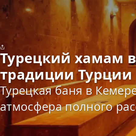
Турецкий хамам в
традиции Турции
Турецкая баня в Кемер
атмосфера полного ра