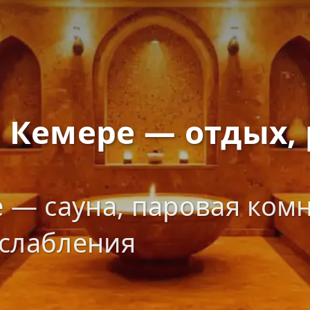
 Кемере — отдых, 
е — сауна, паровая ком
сслабления