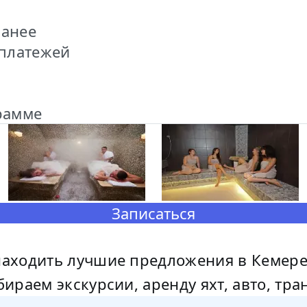
ранее
 платежей
рамме
Записаться
ходить лучшие предложения в Кемере. 
раем экскурсии, аренду яхт, авто, тра