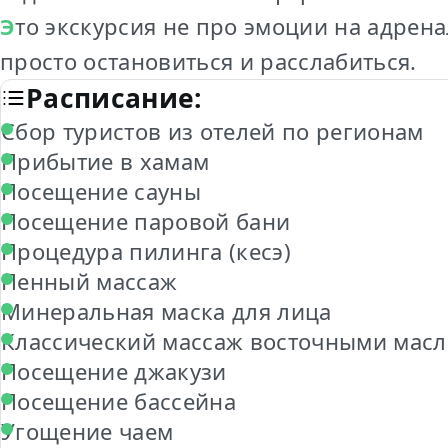
Это экскурсия не про эмоции на адреналине. Это про удовольствие. Про заботу о себе. И про тот момент, когда можно
просто остановиться и расслабиться.
Расписание:
Сбор туристов из отелей по регионам
Прибытие в хамам
Посещение сауны
Посещение паровой бани
Процедура пилинга (кесэ)
Пенный массаж
Минеральная маска для лица
Классический массаж восточными мас
Посещение джакузи
Посещение бассейна
Угощение чаем