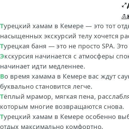
Турецкий хамам в Кемере — это тот отдых, который особенно ценишь во время отпуска. После солнца, прогулок и
насыщенных экскурсий телу хочется ра
Турецкая баня — это не просто SPA. Эт
Экскурсия начинается с атмосферы спокойствия: тёплый пар, аромат чистоты и ощущение, что время наконец
начинает идти медленнее.
Во время хамама в Кемере вас ждут сауна, паровая комната и знаменитый пенный массаж, благодаря которому тело
буквально становится легче.
Тёплый мрамор, мягкая пена, расслабляющая атмосфера и ощущение полного отдыха создают то состояние, за
которым многие возвращаются снова.
Турецкий хамам в Кемере особенно выбирают в первые дни отпуска — чтобы подготовить кожу к загару и начать
отдых максимально комфортно.